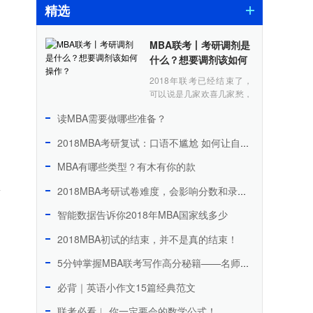
精选
MBA联考丨考研调剂是
什么？想要调剂该如何
操作？
2018年联考已经结束了，
可以说是几家欢喜几家愁，
估分后分数比较高的同学可
读MBA需要做哪些准备？
以欢欢喜喜的准备复试，但
是有些估分刚过国家线或者
2018MBA考研复试：口语不尴尬 如何让自己侃侃而谈
离去年报考院校的录......
MBA有哪些类型？有木有你的款
掌
2018MBA考研试卷难度，会影响分数和录取情况吗？
智能数据告诉你2018年MBA国家线多少
2018MBA初试的结束，并不是真的结束！
5分钟掌握MBA联考写作高分秘籍——名师带你攻克写作堡垒
必背｜英语小作文15篇经典范文
联考必看︱ 你一定要会的数学公式！