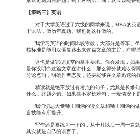
形式逻辑如何解题，到十月的第三周，就应该能很
【策略三】
英语
对于大学英语过了六级的同学来说，MBA的英语
下语法，做历年真题。我也是这样做的。
我学习英语的时间比较零散，大部分是等车、坐
核标准是能用汉语复述出来这篇文章的主旨，有哪
这也是做完型填空的基本要求。你会发现，如果一
是你没明白这篇文章在讲什么，那么得分就难以保
分论点句，明确作者态度，还要能够在文章迅速的
精读就是绝不放过有考点的句子，尤其是长难句
什么，此题必错。如果搞不定长难句，一般情况下
我们切忌大量稀里糊涂的读文章和稀里糊涂的做
言技能有所提升。
写作还是要练习一下的，从十月以后一周一篇就
其实就是自己的语言了。