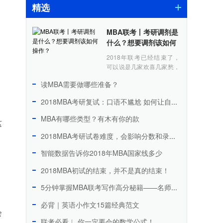
精选
MBA联考丨考研调剂是
什么？想要调剂该如何
操作？
2018年联考已经结束了，
可以说是几家欢喜几家愁，
估分后分数比较高的同学可
读MBA需要做哪些准备？
以欢欢喜喜的准备复试，但
是有些估分刚过国家线或者
2018MBA考研复试：口语不尴尬 如何让自己侃侃而谈
离去年报考院校的录......
MBA有哪些类型？有木有你的款
这
2018MBA考研试卷难度，会影响分数和录取情况吗？
智能数据告诉你2018年MBA国家线多少
2018MBA初试的结束，并不是真的结束！
5分钟掌握MBA联考写作高分秘籍——名师带你攻克写作堡垒
必背｜英语小作文15篇经典范文
会
联考必看︱ 你一定要会的数学公式！