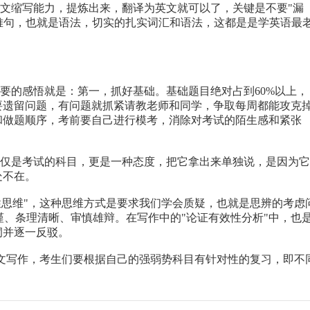
缩写能力，提炼出来，翻译为英文就可以了，关键是不要"漏
长难句，也就是语法，切实的扎实词汇和语法，这都是是学英语最
的感悟就是：第一，抓好基础。基础题目绝对占到60%以上，
要遗留问题，有问题就抓紧请教老师和同学，争取每周都能攻克
和做题顺序，考前要自己进行模考，消除对考试的陌生感和紧张
。
仅是考试的科目，更是一种态度，把它拿出来单独说，是因为它
处不在。
为"批判性思维"，这种思维方式是要求我们学会质疑，也就是思辨的考虑
让你思想严谨、条理清晰、审慎雄辩。在写作中的"论证有效性分析"中，也
洞并逐一反驳。
文写作，考生们要根据自己的强弱势科目有针对性的复习，即不