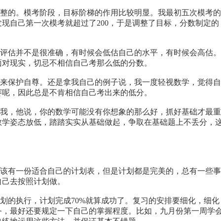
整的。模考阶段，目标阶梯的作用比较明显。我最初五次模考的
后来发现自己第一次模考就超过了200，于是调整了目标，分数制定的
评估并不是很准确，有时候会低估自己的水平，有时候会高估。
面对现实，切忌不相信自己考那么低的分数。
来保护自尊。还是拿我自己的例子说，我一度轻视数学，觉得自
赛呢，因此总是不肯相信自己考出来的低分。
我，他说，你的数学可能没有你想象的那么好，抓好基础才最重
数学姿态放低，踏踏实实从基础做起，争取在基础题上不丢分，
该有一份适合自己的计划表，但是计划都是完美的，总有一些事
自己去按照计划做。
的执行，计划完成70%就算成功了。复习的安排要细化，细化
务，最好还要规定一下自己的掌握程度。比如，九月份第一周学