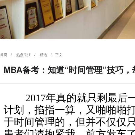
首页
/
热点关注
/
精选
/ 正文
MBA备考：知道“时间管理”技巧
2017年真的就只剩最后
计划，掐指一算，又啪啪啪打
于时间管理的，但并不仅仅
患者们请抱紧我，前方发车了