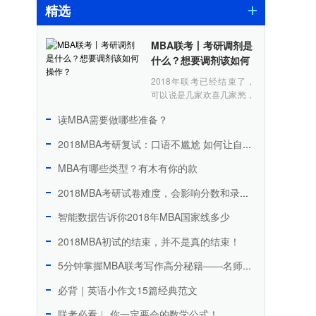
精选
入
MBA联考丨考研调剂是
什么？想要调剂该如何
操作？
2018年联考已经结束了，
可以说是几家欢喜几家愁，
估分后分数比较高的同学可
读MBA需要做哪些准备？
以欢欢喜喜的准备复试，但
是有些估分刚过国家线或者
，
2018MBA考研复试：口语不尴尬 如何让自己侃侃而谈
离去年报考院校的录......
MBA有哪些类型？有木有你的款
2018MBA考研试卷难度，会影响分数和录取情况吗？
智能数据告诉你2018年MBA国家线多少
2018MBA初试的结束，并不是真的结束！
5分钟掌握MBA联考写作高分秘籍——名师带你攻克写作堡垒
必背｜英语小作文15篇经典范文
联考必看︱ 你一定要会的数学公式！