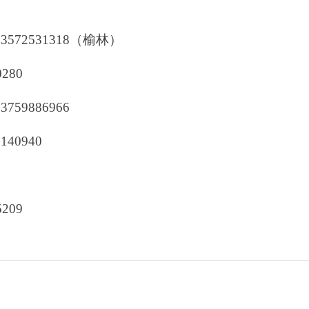
 13572531318（榆林）
0280
13759886966
1140940
5209